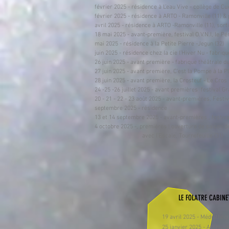
​​février 2025 - résidence à L’eau Vive - collège de 
février 2025 - résidence à ARTO - Ramonville (11) &
avril 2025 - résidence à ARTO -Ramonville (11), sort
18 mai 2025 - avant-première, festival O.V.N.I, le P
mai 2025 - résidence à la Petite Pierre -Jegun (32)
juin 2025 - résidence chez la cie l’Hiver Nu - fabriqu
26 juin 2025 - avant première - fabrique théâtrale du
27 juin 2025 - avant première, C’est la Pompe à la Pl
28 juin 2025 - avant première, la Crosteuf - Le Cros 
24 -25 -26 juillet 2025 - avant premières festival Gr
20 - 21 - 22 - 23 août 2025 - avant-premières, Festiv
septembre 2025 - résidence
13 et 14 septembre 2025 - avant-premières , festiva
4 octobre 2025 -, premières ! ouverture de saison 
avec l’Escale, Tournefeuille (31)
LE FOLATRE CABINE
19 avril 2025 - Médiathèq
25 janvier 2025 - Archive