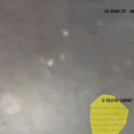
AIE BOUM ZUT - MA
05 mars 2024 / Etape de recherche, festival
17 mars 2024 / Etape de recherche, Carnaval
Avril 2024 - résidence aux Zaccros d’ma Rue
Juin 2024 - résidence au Tracteur, Cintegabe
Septembre 2024 - résidence aux Scènes Cro
Octobre 2024 - résidence au Tracteur, Cinteg
Novembre 2024 - résidence au CNAREP l’Usine
LE FOLATRE CABINET
8 mars 2024 - Printemps du 
25 et 26 mars 2024 - Ecole p
24, 25 et 26 mai 2024 - Fest
1er juin 2024 - Maison du Th
19 juin 2024 - festival Pahin