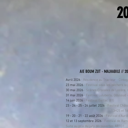
20
AIE BOUM ZUT - MALHABILE // 2
Avril 2026
- Résidence au Tracteur - Cintega
23 mai 2026
- Festival sous les pêchers la p
30 mai 2026
- Scènes Croisées de Lozère, 
31 mai 2026
- Festival Luluberlu, Odyssud -
14 juin 2026
- Festival Gaillac (81)
23 - 24 - 25 - 26 juillet 2026
- Festival Châlo
13H25 et 16H50 - pastille
19 - 20 - 21 - 22 août 2026
- Festival d’Auril
12 et 13 septembre 2026
- Festival de Ram
Suite au prix du jury découvertes ARTO !