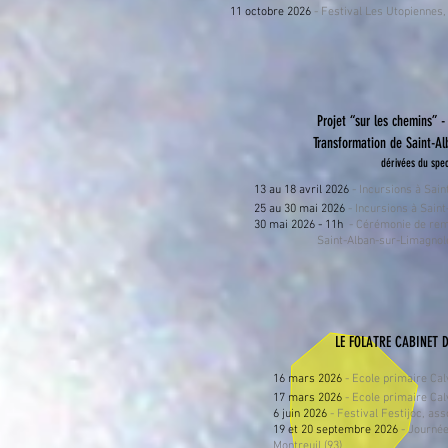
11 octobre 2026
- Festival Les Utopiennes, 
Projet “sur les chemins” - 
Transformation de Saint-Al
dérivées du spe
13 au 18 avril 2026
- Incursions à Sai
25 au 30 mai 2026
- Incursions à Sain
30 mai 2026 - 11h
- Cérémonie de remis
Saint-Alban-sur-Limagnole 
LE FOLATRE CABINET 
16 mars 2026
- Ecole primaire Cal
17 mars 2026
- Ecole primaire Cal
6 juin 2026
- Festival Festijoc, ass
19 et 20 septembre 2026
- Journée
Montreuil (93)